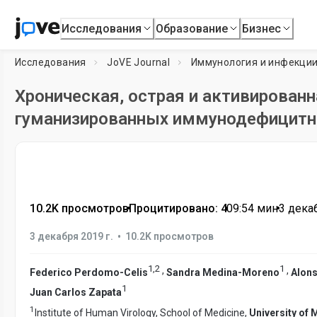
Исследования
Образование
Бизнес
Исследования
JoVE Journal
Иммунология и инфекци
Хроническая, острая и активирован
гуманизированных иммунодефицит
10.2K просмотров
•
Процитировано: 4
•
09:54
мин
•
3 декаб
•
3 декабря 2019 г.
10.2K просмотров
1
,
2
1
,
,
Federico Perdomo-Celis
Sandra Medina-Moreno
Alons
1
Juan Carlos Zapata
1
Institute of Human Virology, School of Medicine,
University of 