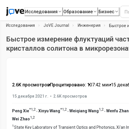
Исследования
Образование
Бизнес
Исследования
JoVE Journal
Инженерия
Быстрое измерение флуктуаций час
кристаллов солитона в микрорезона
2.6K просмотров
•
Процитировано: 1
•
07:42
мин
•
15 декаб
•
15 декабря 2021 г.
2.6K просмотров
*
1
,
2
*
1
,
2
1
,
2
,
,
,
Peng Xie
Xinyu Wang
Weiqiang Wang
Wenfu Zha
1
,
2
Wei Zhao
1
State Key Laboratory of Transient Optics and Photonics, Xi'an In