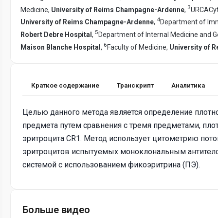
3
Medicine,
University of Reims Champagne-Ardenne
,
URCACyt,
4
University of Reims Champagne-Ardenne
,
Department of Im
5
Robert Debre Hospital
,
Department of Internal Medicine and Ge
6
Maison Blanche Hospital
,
Faculty of Medicine,
University of
Краткое содержание
Транскрипт
Аналитика
Целью данного метода является определение плотно
предмета путем сравнения с тремя предметами, пло
эритроцита CR1. Метод использует цитометрию пот
эритроцитов испытуемых моноклональным антителом
системой с использованием фикоэритрина (ПЭ).
Больше видео