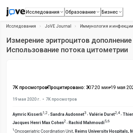
Исследования
Образование
Бизнес
Исследования
JoVE Journal
Иммунология и инфекци
Измерение эритроцитов дополнение 
Использование потока цитометрии
7K просмотров
•
Процитировано: 3
•
07:20
мин
•
19 мая 202
•
19 мая 2020 г.
7K просмотров
1
,
2
3
2
,
4
,
,
,
Aymric Kisserli
Sandra Audonnet
Valérie Duret
Thier
2
5
,
6
,
Jacques Henri Max Cohen
Rachid Mahmoudi
1
Oncogeriatric Coordination Unit,
Reims University Hospitals, 