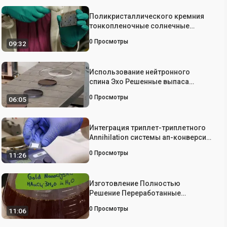
Поликристаллического кремния
тонкопленочные солнечные
элементы с Плазмонных
0
Просмотры
09:32
повышенной световой захвата
Использование нейтронного
спина Эхо Решенные выпаса
заболеваемости рассеяния для
0
Просмотры
06:05
расследования органических
материалов солнечных батарей
Интеграция триплет-триплетного
Annihilation системы ап-конверсии
для повышения
0
Просмотры
11:26
сенсибилизированных красителем
солнечные сотовый Ответ на Sub-
запрещенной Света
Изготовление Полностью
Решение Переработанные
Неорганические нанокристаллов
0
Просмотры
11:06
фотопреобразователей