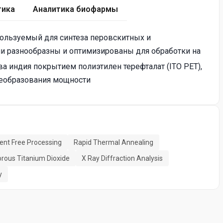
тика
Аналитика биофармы
ользуемый для синтеза перовскитных и
 разнообразны и оптимизированы для обработки на
ва индия покрытием полиэтилен терефталат (ITO PET),
реобразования мощности
vent Free Processing
Rapid Thermal Annealing
rous Titanium Dioxide
X Ray Diffraction Analysis
y