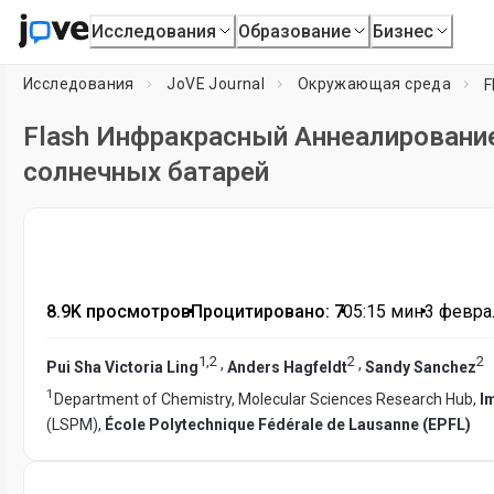
Исследования
Образование
Бизнес
Исследования
JoVE Journal
Окружающая среда
Flash Инфракрасный Аннеалировани
солнечных батарей
8.9K просмотров
•
Процитировано: 7
•
05:15
мин
•
3 феврал
1
,
2
2
2
,
,
Pui Sha Victoria Ling
Anders Hagfeldt
Sandy Sanchez
1
Department of Chemistry, Molecular Sciences Research Hub,
I
(LSPM),
École Polytechnique Fédérale de Lausanne (EPFL)