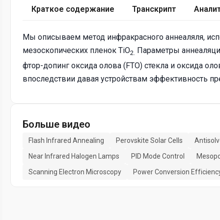
Краткое содержание
Транскрипт
Анали
Мы описываем метод инфракрасного аннеаляля, исп
мезоскопических пленок TiO
Параметры аннеаляции
2.
фтор-допинг оксида олова (FTO) стекла и оксида оло
впоследствии давая устройствам эффективность п
Больше видео
Flash Infrared Annealing
Perovskite Solar Cells
Antisol
Near Infrared Halogen Lamps
PID Mode Control
Mesopo
Scanning Electron Microscopy
Power Conversion Efficienc