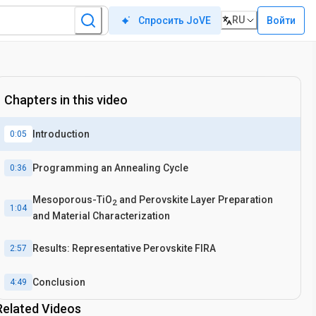
RU
Войти
Спросить JoVE
Chapters in this video
Introduction
0:05
Programming an Annealing Cycle
0:36
Mesoporous-TiO
and Perovskite Layer Preparation
2
1:04
and Material Characterization
Results: Representative Perovskite FIRA
2:57
Conclusion
4:49
Related Videos