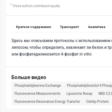
*
These authors contributed equally
Краткое содержание
Транскрипт
Аналитика
Здесь мы описываем протоколы с использованием 
липосом, чтобы определить, извлекает ли белок и т
или фосфатидилинозитол 4-фосфат
in vitro.
Больше видео
Phosphatidylserine Exchange
Phosphatidylinositol 4 Phos
Fluorescence Measurements
Liposome Assay
NBD C2 
Fluorescence Resonance Energy Transfer
Osh6p Protein