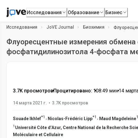
Исследования
Образование
Бизнес
Исследования
JoVE Journal
Биохимия
Флуоресцентные измерения обмена
фосфатидилинозитола 4-фосфата 
3.7K просмотров
•
Процитировано: 1
•
08:49
мин
•
14 марта
•
14 марта 2021 г.
3.7K просмотров
*
1
*
1
,
,
Souade Ikhlef
Nicolas-Frédéric Lipp
Maud Magdeleine
1
Université Côte d’Azur, Centre National de la Recherche Sci
Moléculaire et Cellulaire