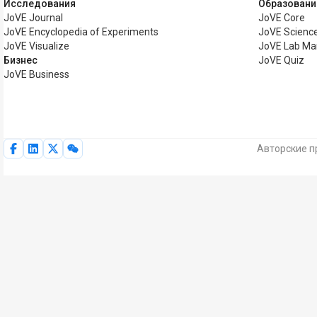
Исследования
Образовани
JoVE Journal
JoVE Core
JoVE Encyclopedia of Experiments
JoVE Science
JoVE Visualize
JoVE Lab Ma
Бизнес
JoVE Quiz
JoVE Business
Авторские п