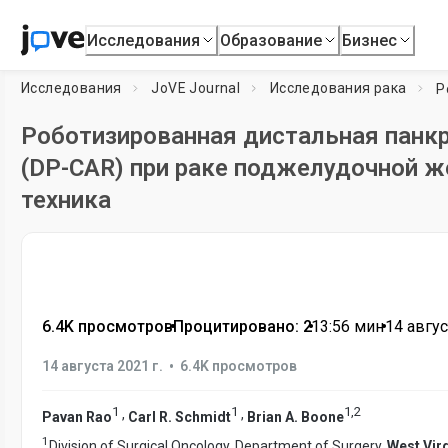
Исследования
Образование
Бизнес
Исследования
JoVE Journal
Исследования рака
Роботизированная дистальная панкр
(DP-CAR) при раке поджелудочной ж
техника
6.4K просмотров
•
Процитировано: 2
•
13:56
мин
•
14 авгус
•
14 августа 2021 г.
6.4K просмотров
1
1
1
,
2
,
,
Pavan Rao
Carl R. Schmidt
Brian A. Boone
1
Division of Surgical Oncology, Department of Surgery,
West Virg