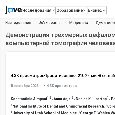
Исследования
Образование
Бизнес
Исследования
JoVE Journal
Медицина
Демонстрация трехмерных цефаломе
компьютерной томографии человека
4.3K просмотров
•
Процитировано: 2
•
10:23
мин
•
8 сентяб
•
8 сентября 2023 г.
4.3K просмотров
1
,
2
2
1
,
,
,
Konstantinia Almpani
Anna Adjei
Denise K. Liberton
Pa
1
2
National Institute of Dental and Craniofacial Research
,
Coll
3
4
University of Utah School of Medicine
,
George E. Wahlen VA