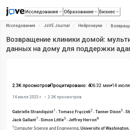
Исследования
Образование
Бизнес
Исследования
JoVE Journal
Нейронауки
Возвращение клиники домой: мульт
данных на дому для поддержки ада
2.3K просмотров
•
Процитировано: 4
•
06:32
мин
•
14 июля 
•
14 июля 2023 г.
2.3K просмотров
1
2
3
,
,
,
Gabrielle Strandquist
Tomasz Frączek
Tanner Dixon
Sh
7
3
8
,
,
Jack Gallant
Simon Little
Jeffrey Herron
1
Computer Science and Engineering,
University of Washington