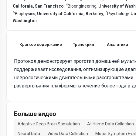
4
California, San Francisco
,
Bioengineering,
University of Was
6
7
Biophysics,
University of California, Berkeley
,
Psychology,
Un
Washington
Краткое содержание
Транскрипт
Аналитика
Протокол демонстрирует прототип домашней мульт
поддерживает исследования, оптимизирующие адап
неврологическими двигательными расстройствами.
развертывания платформы в течение более года в д
Больше видео
Adaptive Deep Brain Stimulation
At Home Data Collection
Neural Data
Video Data Collection
Motor Symptom Eval