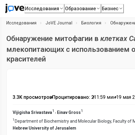
Исследования
Образование
Бизнес
Исследования
JoVE Journal
Биология
Обнаружен
Обнаружение митофагии в
клетках Ca
млекопитающих с использованием 
красителей
3.3K просмотров
•
Процитировано: 2
•
11:59
мин
•
19 мая 2
1
1
,
Vijigisha Srivastava
Einav Gross
1
Department of Biochemistry and Molecular Biology, Faculty of M
Hebrew University of Jerusalem