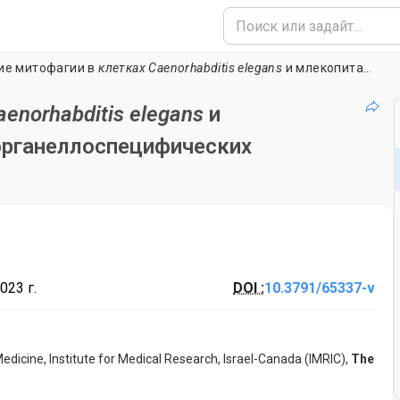
ие митофагии в
клетках Caenorhabditis elegans
и млекопитающих с использованием органеллоспецифических красителей
enorhabditis elegans
и
органеллоспецифических
023 г.
DOI :
10.3791/65337-v
edicine, Institute for Medical Research, Israel-Canada (IMRIC),
The