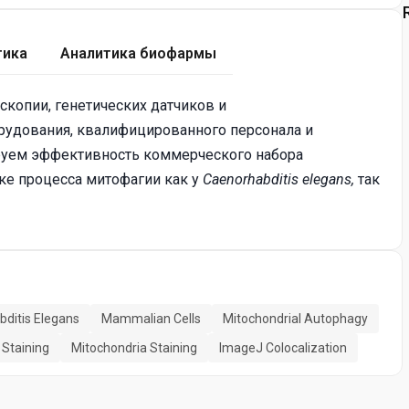
тика
Аналитика биофармы
копии, генетических датчиков и
рудования, квалифицированного персонала и
руем эффективность коммерческого набора
ке процесса митофагии как у
Caenorhabditis elegans,
так
ditis Elegans
Mammalian Cells
Mitochondrial Autophagy
Staining
Mitochondria Staining
ImageJ Colocalization