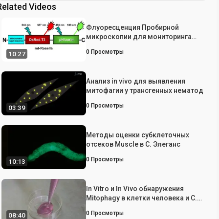
Related Videos
Флуоресценция Пробирной
микроскопии для мониторинга
Mitophagy в Дрожжи
0
Просмотры
10:27
Saccharomyces CEREVISIAE
Анализ in vivo для выявления
митофагии у трансгенных нематод
0
Просмотры
03:39
Методы оценки субклеточных
отсеков Muscle в С. Элеганс
0
Просмотры
10:13
In Vitro и In Vivo обнаружения
Mitophagy в клетки человека и C.
Elegans, мышей
0
Просмотры
08:40