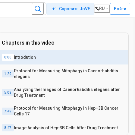
RU
Войти
Спросить JoVE
Chapters in this video
Introdution
0:00
Protocol for Measuring Mitophagy in Caenorhabditis
1:29
elegans
Analyzing the Images of Caenorhabditis elegans after
5:08
Drug Treatment
Protocol for Measuring Mitophagy in Hep–3B Cancer
7:49
Cells 17
Image Analysis of Hep‐3B Cells After Drug Treatment
8:47