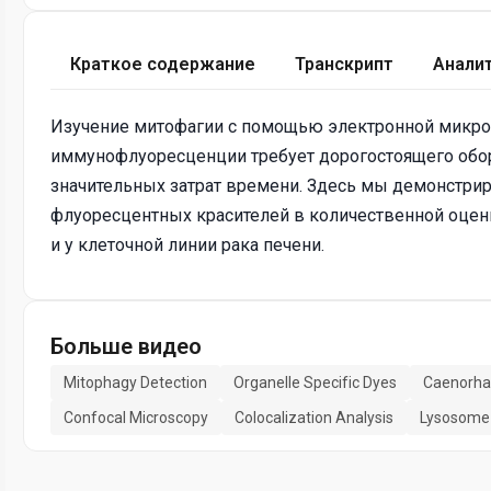
Краткое содержание
Транскрипт
Анали
Изучение митофагии с помощью электронной микрос
иммунофлуоресценции требует дорогостоящего обо
значительных затрат времени. Здесь мы демонстри
флуоресцентных красителей в количественной оцен
и у клеточной линии рака печени.
Больше видео
Mitophagy Detection
Organelle Specific Dyes
Caenorhab
Confocal Microscopy
Colocalization Analysis
Lysosome 