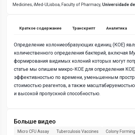
Medicines, iMed-ULisboa, Faculty of Pharmacy,
Universidade de
Краткое содержание
Транскрипт
Аналитика
Определение колониеобразующих единиц (КОЕ) явля
количественного определения бактерий, включая
My
формирования видимых колоний которых могут потр
статье мы опишем микро-КОЕ для определения КО
эффективностью по времени, уменьшенным простра
стоимостью реагентов, а также масштабируемостью
и высокой пропускной способностью.
Больше видео
Micro CFU Assay
Tuberculosis Vaccines
Colony Forming