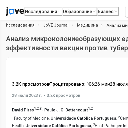
Исследования
Образование
Бизнес
Исследования
JoVE Journal
Медицина
Анализ микроколониеобразующих ед
эффективности вакцин против тубе
3.2K просмотров
•
Процитировано: 1
•
06:26
мин
•
28 июля 
•
28 июля 2023 г.
3.2K просмотров
1
,
2
,
3
1
,
2
,
David Pires
Paulo J. G. Bettencourt
1
2
Faculty of Medicine,
Universidade Católica Portuguesa
,
Cent
3
Health,
Universidade Católica Portuguesa
,
Host-Pathogen Inte