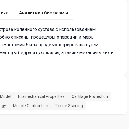
тика
Аналитика биофармы
ртроза коленного сустава с использованием
робно описаны процедуры операции и меры
акупотомии была продемонстрирована путем
 мышцы бедра и сухожилия, а также механических и
 Model
Biomechanical Properties
Cartilage Protection
logy
Muscle Contraction
Tissue Staining