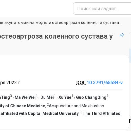
Применение акупотомии на модели остеоартроза коленного сустава у кроликов
стеоартроза коленного сустава у
ря 2023 г.
DOI :
10.3791/65584-v
3
1
1
1
1
,
,
,
,
nTing
Ma WeiWei
Du Mei
Xu Yue
Guo ChangQing
2
ity of Chinese Medicine
,
Acupuncture and Moxibustion
3
affiliated with Capital Medical University
,
The Third Affiliated