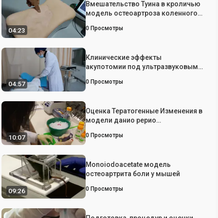
Вмешательство Туина в кроличью
модель остеоартроза коленного
сустава
0
Просмотры
04:23
Клинические эффекты
акупотомии под ультразвуковым
контролем в лечении
0
Просмотры
04:57
остеоартроза коленного сустава
Оценка Тератогенные Изменения в
модели данио рерио
внутриутробного развития плода
0
Просмотры
10:07
алкоголь
Monoiodoacetate модель
остеоартрита боли у мышей
0
Просмотры
09:26
Подготовка, процедур и оценки