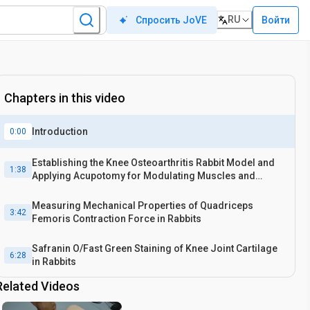
RU
Войти
Спросить JoVE
Chapters in this video
Introduction
0:00
Establishing the Knee Osteoarthritis Rabbit Model and
1:38
Applying Acupotomy for Modulating Muscles and
Tendons
Measuring Mechanical Properties of Quadriceps
3:42
Femoris Contraction Force in Rabbits
Safranin O/Fast Green Staining of Knee Joint Cartilage
6:28
in Rabbits
Related Videos