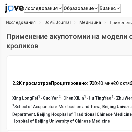
Исследования
Образование
Бизнес
Исследования
JoVE Journal
Медицина
Применение акупотомии на модели о
кроликов
2.2K просмотров
•
Процитировано: 7
•
08:40
мин
•
20 октяб
1
2
1
1
,
,
,
,
Xing LongFei
Guo Yan
Chen XiLin
Hu TingYao
Zhu We
1
School of Acupuncture-Moxibustion and Tuina,
Beijing Univers
Department,
Beijing Hospital of Traditional Chinese Medicine 
Hospital of Beijing University of Chinese Medicine