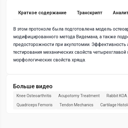
Краткое содержание
Транскрипт
Анали
В этом протоколе была подготовлена модель остеоа
модифицированного метода Видемана, а также под
предосторожности при акупотомии. Эффективность 
тестирования механических свойств четырехглавой
морфологических свойств хряща.
Больше видео
Knee Osteoarthritis
Acupotomy Treatment
Rabbit KOA
Quadriceps Femoris
Tendon Mechanics
Cartilage Histo