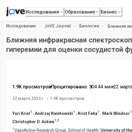
Исследования
Образование
Бизнес
Исследования
JoVE Journal
Биология
Ближняя инфракрасная спектроскоп
гиперемии для оценки сосудистой ф
1.9K просмотров
•
Процитировано: 3
•
04:44
мин
•
22 марта
•
22 марта 2024 г.
1.9K просмотров
1
1
1
1
,
,
,
Yuri Kriel
Andrzej Kwintowski
Krist Feka
Mark Windsor
1
,
3
Christopher D. Askew
1
VasoActive Research Group, School of Health,
University of t