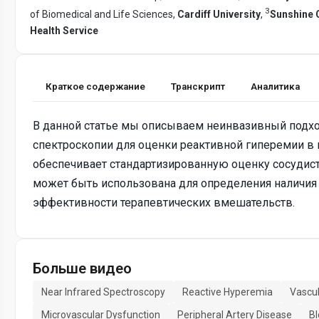
3
of Biomedical and Life Sciences,
Cardiff University
,
Sunshine C
Health Service
Краткое содержание
Транскрипт
Аналитика
В данной статье мы описываем неинвазивный подх
спектроскопии для оценки реактивной гиперемии в 
обеспечивает стандартизированную оценку сосудист
может быть использована для определения наличия 
эффективности терапевтических вмешательств.
Больше видео
Near Infrared Spectroscopy
Reactive Hyperemia
Vascul
Microvascular Dysfunction
Peripheral Artery Disease
Bl