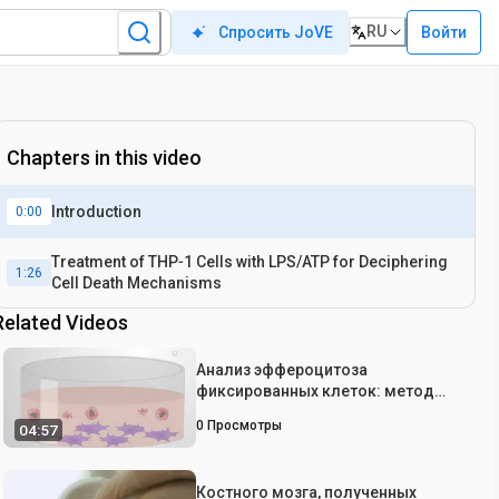
RU
Войти
Спросить JoVE
Chapters in this video
Introduction
0:00
Treatment of THP‐1 Cells with LPS/ATP for Deciphering
1:26
Cell Death Mechanisms
Related Videos
Анализ эффероцитоза
фиксированных клеток: метод
изучения эффероцитарного
0
Просмотры
04:57
поглощения апоптотических
клеток макрофагами с помощью
флуоресцентной микроскопии
Костного мозга, полученных