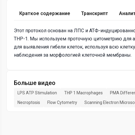
Краткое содержание
Транскрипт
Анали
Этот протокол основан на ЛПС и АТФ-индуцирован
THP-1. Мы используем проточную цитометрию для а
для выявления гибели клеток, используя всю клет
наблюдения за морфологией клеточной мембраны.
Больше видео
LPS ATP Stimulation
THP 1 Macrophages
PMA Differen
Necroptosis
Flow Cytometry
Scanning Electron Micros