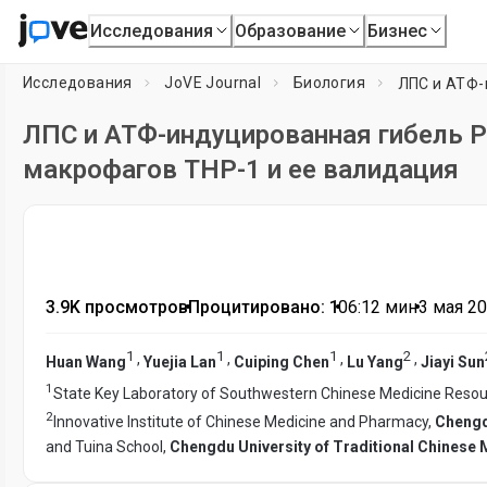
Исследования
Образование
Бизнес
Исследования
JoVE Journal
Биология
ЛПС и АТФ-индуцированная гибель
макрофагов THP-1 и ее валидация
3.9K просмотров
•
Процитировано: 1
•
06:12
мин
•
3 мая 20
1
1
1
2
,
,
,
,
Huan Wang
Yuejia Lan
Cuiping Chen
Lu Yang
Jiayi Sun
1
State Key Laboratory of Southwestern Chinese Medicine Reso
2
Innovative Institute of Chinese Medicine and Pharmacy,
Chengd
and Tuina School,
Chengdu University of Traditional Chinese 