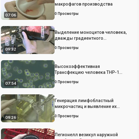
макрофагов производства
0
Просмотры
07:06
Выделение моноцитов человека,
дважды градиентного
центрифугирования и их
0
Просмотры
09:32
дифференциации с макрофагами
в тефлоновым покрытием
культуре клеток Сумки
Высокоэффективная
Трансфекцию человека THP-1
макрофагов по Nucleofection
0
Просмотры
07:54
Генерация лимфобластный
микрочастиц и выявление их
проапоптозный Влияние на
0
Просмотры
09:26
эпителиальными клетками
дыхательных путей
Легионелл везикул наружной