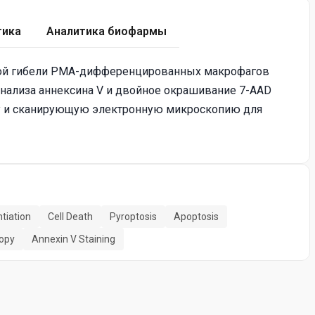
тика
Аналитика биофармы
ной гибели PMA-дифференцированных макрофагов
нализа аннексина V и двойное окрашивание 7-AAD
ку и сканирующую электронную микроскопию для
tiation
Cell Death
Pyroptosis
Apoptosis
copy
Annexin V Staining