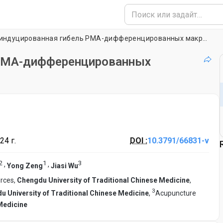
ЛПС и АТФ-индуцированная гибель PMA-дифференцированных макрофагов THP-1 и ее валидация
 PMA-дифференцированных
24 г.
DOI :
10.3791/66831-v
2
1
3
,
,
Yong Zeng
Jiasi Wu
urces,
Chengdu University of Traditional Chinese Medicine
,
3
u University of Traditional Chinese Medicine
,
Acupuncture
Medicine