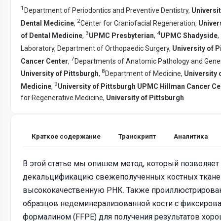
1
Department of Periodontics and Preventive Dentistry,
Universit
2
Dental Medicine
,
Center for Craniofacial Regeneration,
Univer
3
4
of Dental Medicine
,
UPMC Presbyterian
,
UPMC Shadyside
,
Laboratory, Department of Orthopaedic Surgery,
University of P
7
Cancer Center
,
Departments of Anatomic Pathology and Genera
8
University of Pittsburgh
,
Department of Medicine,
University 
9
Medicine
,
University of Pittsburgh UPMC Hillman Cancer Ce
for Regenerative Medicine,
University of Pittsburgh
Краткое содержание
Транскрипт
Аналитика
В этой статье мы опишем метод, который позволяет
декальцификацию свежеполученных костных тканей
высококачественную РНК. Также проиллюстрирован
образцов недеминерализованной кости с фиксиро
формалином (FFPE) для получения результатов хоро