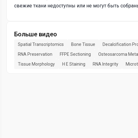
свежие ткани недоступны или не могут быть собран
Больше видео
Spatial Transcriptomics
Bone Tissue
Decalcification Pr
RNA Preservation
FFPE Sectioning
Osteosarcoma Meta
Tissue Morphology
H E Staining
RNA Integrity
Micro