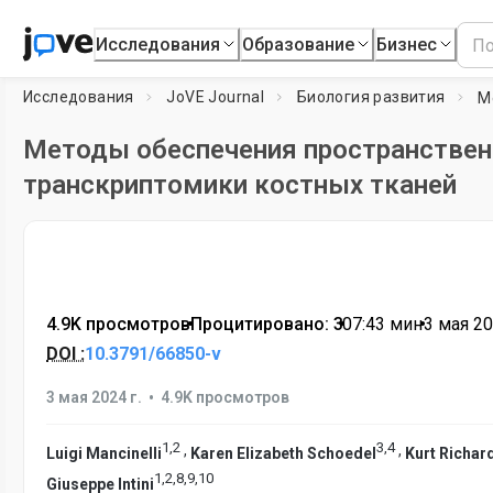
Исследования
Образование
Бизнес
Исследования
JoVE Journal
Биология развития
Методы обеспечения пространствен
транскриптомики костных тканей
4.9K просмотров
•
Процитировано: 3
•
07:43
мин
•
3 мая 20
DOI :
10.3791/66850-v
•
3 мая 2024 г.
4.9K просмотров
1
,
2
3
,
4
,
,
Luigi Mancinelli
Karen Elizabeth Schoedel
Kurt Richar
1
,
2
,
8
,
9
,
10
Giuseppe Intini