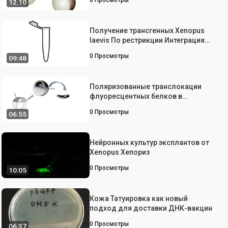
12:10
Получение трансгенных Xenopus
laevis По рестрикции Интеграция
опосредованного и ядерной
0
Просмотры
09:48
трансплантации
Поляризованные транслокации
флуоресцентных белков в
Xenopus Эктодермы в ответ на Wnt
0
Просмотры
06:55
сигнализации
Нейронных культур эксплантов от
Xenopus Хепориз
0
Просмотры
10:05
Кожа Татуировка как новый
подход для доставки ДНК-вакцин
0
Просмотры
06:37