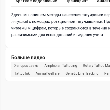
Краткое содержание
Транскрипт
Анали
Здесь мы опишем методы нанесения татуировки вз
лягушка) с помощью ротационной тату-машинки. Пра
читаемым цифрам, которые сохраняются в течение 
различимыми для исследований и ведения учета.
Больше видео
Xenopus Laevis
Amphibian Tattooing
Rotary Tattoo Ma
Tattoo Ink
Animal Welfare
Genetic Line Tracking
Per