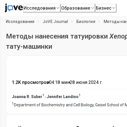
Исследования
Образование
Бизнес
Исследования
JoVE Journal
Биология
Методы нан
Методы нанесения татуировки
Xenop
тату-машинки
1.2K просмотров
•
04:18
мин
•
28 июня 2024 г.
1
1
,
Joanna R. Suber
Jennifer Landino
1
Department of Biochemistry and Cell Biology, Geisel School of 