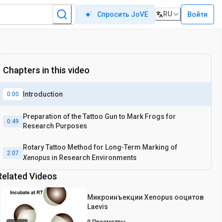
RU
Войти
Спросить JoVE
Chapters in this video
Introduction
0:00
Preparation of the Tattoo Gun to Mark Frogs for
0:49
Research Purposes
Rotary Tattoo Method for Long‐Term Marking of
2:07
Xenopus
in Research Environments
Related Videos
Микроинъекции Xenopus ооцитов
Laevis
0
Просмотры