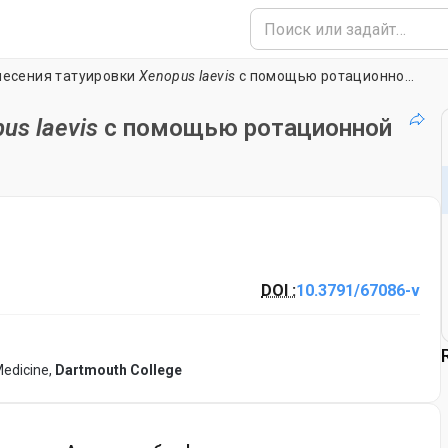
есения татуировки
Xenopus laevis
с помощью ротационной тату-машинки
us laevis
с помощью ротационной
DOI :
10.3791/67086-v
Medicine,
Dartmouth College