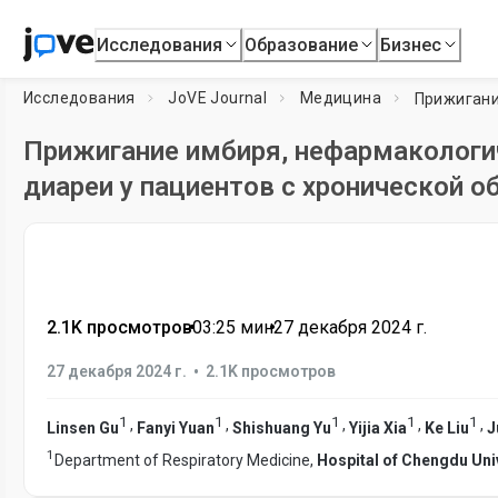
Исследования
Образование
Бизнес
Исследования
JoVE Journal
Медицина
Прижигание имбиря, нефармакологи
диареи у пациентов с хронической о
2.1K просмотров
•
03:25
мин
•
27 декабря 2024 г.
•
27 декабря 2024 г.
2.1K просмотров
1
1
1
1
1
,
,
,
,
,
Linsen Gu
Fanyi Yuan
Shishuang Yu
Yijia Xia
Ke Liu
J
1
Department of Respiratory Medicine,
Hospital of Chengdu Uni