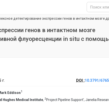
ексное детектирование экспрессии генов в интактном мозге
др
прессии генов в интактном мозге
ивной флуоресценции in situ с помощ
 г.
DOI :
10.3791/6765
1
ark Eddison
2
 Hughes Medical Institute
,
Project Pipeline Support', Janelia Resear