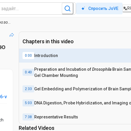
R
Спросить JoVE
озофилы
с использованием итеративной флуоресценции in si
Chapters in this video
ью
Introduction
0:00
Preparation and Incubation of
Drosophila
Brain Sam
0:40
Gel Chamber Mounting
Gel Embedding and Polymerization of Brain Samp
2:33
6-v
DNA Digestion, Probe Hybridization, and Imaging o
5:03
Representative Results
7:38
ch
Related Videos