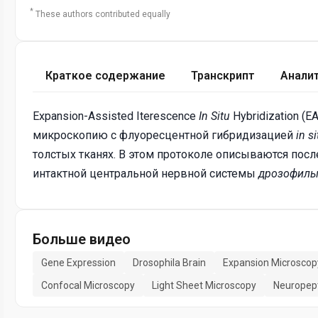
*
These authors contributed equally
Краткое содержание
Транскрипт
Анали
Expansion-Assisted Iterescence
In Situ
Hybridization (
микроскопию с флуоресцентной гибридизацией
in s
толстых тканях. В этом протоколе описываются посл
интактной центральной нервной системы
дрозофил
Больше видео
Gene Expression
Drosophila Brain
Expansion Microscop
Confocal Microscopy
Light Sheet Microscopy
Neuropept