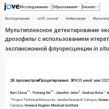
Исследования
Образование
Бизнес
Исследования
JoVE Journal
Нейронауки
Мультипл
Мультиплексное детектирование экс
дрозофилы
с использованием итерат
экспансионной флуоресценции
in situ
2K просмотров
•
Процитировано: 3
•
09:05
мин
•
2 мая 2025
*
1
*
1
2
1
,
,
,
,
Kari Close
Yisheng He
Jennifer Jeter
Gudrun Ihrke
M
1
Project Technical Resources, Janelia Research Campus,
Howard
Campus,
Howard Hughes Medical Institute