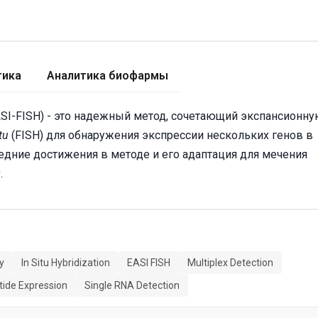
тика
Аналитика биофармы
EASI-FISH) - это надежный метод, сочетающий экспансионн
itu
(FISH) для обнаружения экспрессии нескольких генов в
едние достижения в методе и его адаптация для мечения
ы
.
y
In Situ Hybridization
EASI FISH
Multiplex Detection
ide Expression
Single RNA Detection