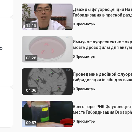
Дважды флуоресценции На 
Гибридизация в пресной раз
0
Просмотры
12:15
Иммунофлуоресцентное ок
мозга дрозофилы для визуа
ую
глиальных клеток на отдель
0
Просмотры
03:26
клетках
Проведение двойной флуор
гибридизации in situ для вы
экспрессии генов в срезах 
0
Просмотры
04:06
Всего горы РНК Флуоресцен
месте Гибридизация Drosoph
Эмбрионы
0
Просмотры
09:57