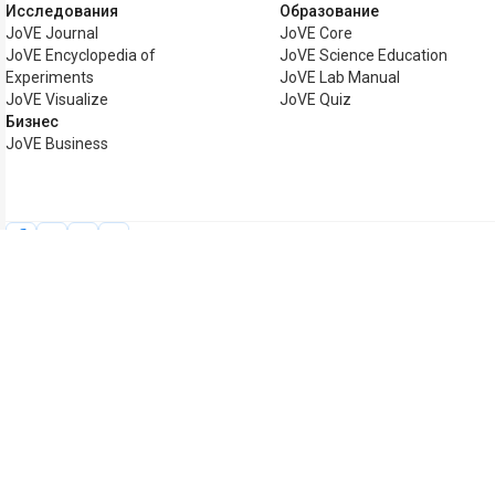
Исследования
Образование
JoVE Journal
JoVE Core
JoVE Encyclopedia of
JoVE Science Education
Experiments
JoVE Lab Manual
JoVE Visualize
JoVE Quiz
Бизнес
JoVE Business
Авторские права © 2026 MyJoVE Corporation.