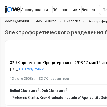
Исследования
Образование
Бизнес
Исследования
JoVE Journal
Биология
Электрофоретического разделения 
32.7K просмотров
•
Процитировано: 29
•
08:17
мин
•
12 ию
DOI :
10.3791/758-v
•
12 июня 2008 г.
32.7K просмотров
1
1
,
Bulbul Chakavarti
Deb Chakavarti
1
Proteomic Center,
Keck Graduate Institute of Applied Life Sc