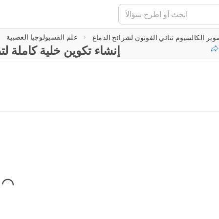
علم الفسيولوجيا العصبية
إنشاء تكوين خلية كاملة لت
جارٍ تحميل المشغّل...
ing...