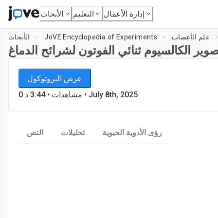
إدارة الأعمال
التعليم
الأبحاث
علم الأعصاب
JoVE Encyclopedia of Experiments
الأبحاث
صوير الكالسيوم ثنائي الفوتون لشرائح الدماغ
JoVE Encyclopedia of Experiments
عرض البروتوكول
علم الأعصاب
• July 8th, 2025
مشاهدات
•
3:44
د
0
رؤى الأدوية الحيوية
تحليلات
النص
Load