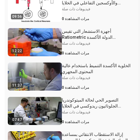
والأوكسجين التفاعلي في الخلايا
العصبية الفئران الحية القشرية
فيديوهات ذات صلة
09:56
مرات المشاهدة
0
أجهزة الاستشعار التي تقيس
Ratiometric الدولة الأكسدة
الميتوكوندريا وATP في الخلايا الحية
فيديوهات ذات صلة
الخميرة
12:22
مرات المشاهدة
0
الخلوية الأكسدة التنميط باستخدام عالية
المحتوى المجهري
فيديوهات ذات صلة
11:37
مرات المشاهدة
0
التصوير الحي لحالة الميتوكوندريا
الجلوتاثيون ريدوكسي في الخلايا
العصبية الأولية باستخدام مؤشر قياس
فيديوهات ذات صلة
النسب
07:47
مرات المشاهدة
0
إزالة الاستقطاب الانتقائي بمساعدة