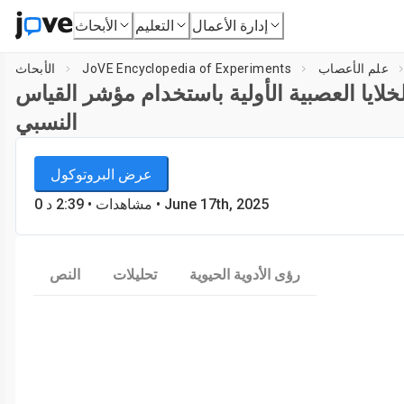
إدارة الأعمال
التعليم
الأبحاث
علم الأعصاب
JoVE Encyclopedia of Experiments
الأبحاث
خلايا العصبية الأولية باستخدام مؤشر القياس
النسبي
JoVE Encyclopedia of Experiments
عرض البروتوكول
علم الأعصاب
• June 17th, 2025
مشاهدات
•
2:39
د
0
رؤى الأدوية الحيوية
تحليلات
النص
Load