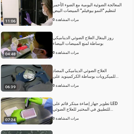
المعالجة الضوئية اليومية مع الضوء الأحمر
لتنظيم "النمو بيوفيلم" المبيضات البيض
مرات المشاهدة
0
11:06
روز البنغال العلاج الضوئي الديناميكي
بوساطة لمنع المبيضات البيضاء
مرات المشاهدة
0
04:48
العلاج الضوئي الديناميكي المضاد
للميكروبات بوساطة الكركمينويد على
نموذج الفئران لداء المبيضات الفموي
مرات المشاهدة
0
06:39
تطوير جهاز إضاءة مبتكر قائم على LED
للتطبيق في المختبر للعلاج الضوئي
الديناميكي مع Rose Bengal
مرات المشاهدة
0
07:24