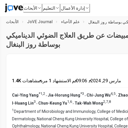
إدارة الأعمال
التعليم
الأبحاث
علم الأحياء
JoVE Journal
الأبحاث
يضات عن طريق العلاج الضوئي الديناميكي
بوساطة روز البنغال
مارس 29, 2024
•
د
09:06
•
تم الاستشهاد 1 مرة
•
1.4K مشاهدات
*
1
,
2
*
3
4
,
5
,
,
,
Cai-Ying Yang
Jia-Horung Hung
Chi-Jung Wu
Zhao
3
1
,
6
2
,
7
,
8
,
,
I-Huang Lin
Chun-Keung Yu
Tak-Wah Wong
1
Department of Microbiology and Immunology, College of Medic
Dermatology, National Cheng Kung University Hospital, College o
Ophthalmology, National Cheng Kung University Hospital, College