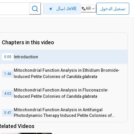
AR
تسجيل الدخول
اسأل JoVE
Chapters in this video
Introduction
0:00
Mitochondrial Function Analysis in Ethidium Bromide‐
1:46
Induced Petite Colonies of
Candida glabrata
Mitochondrial Function Analysis in Fluconazole‐
4:02
Induced Petite Colonies of
Candida glabrata
Mitochondrial Function Analysis in Antifungal
5:47
Photodynamic Therapy Induced Petite Colonies of
Candida glabrata
Related Videos