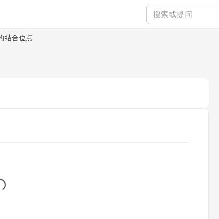
的结合位点
..