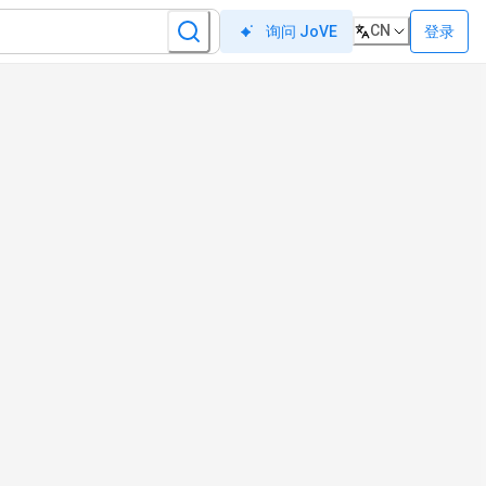
CN
登录
询问 JoVE