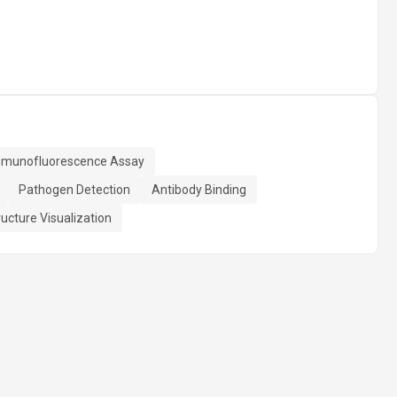
Immunofluorescence Assay
Pathogen Detection
Antibody Binding
ructure Visualization