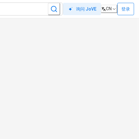
CN
登录
询问 JoVE