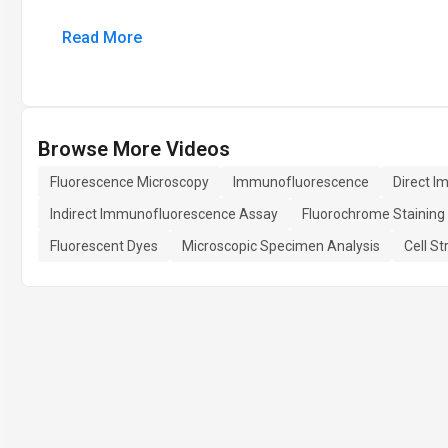
Read More
Browse More Videos
Fluorescence Microscopy
Immunofluorescence
Direct 
Indirect Immunofluorescence Assay
Fluorochrome Staining
Fluorescent Dyes
Microscopic Specimen Analysis
Cell St