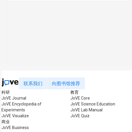
联系我们
向图书馆推荐
科研
教育
JoVE Journal
JoVE Core
JoVE Encyclopedia of
JoVE Science Education
Experiments
JoVE Lab Manual
JoVE Visualize
JoVE Quiz
商业
JoVE Business