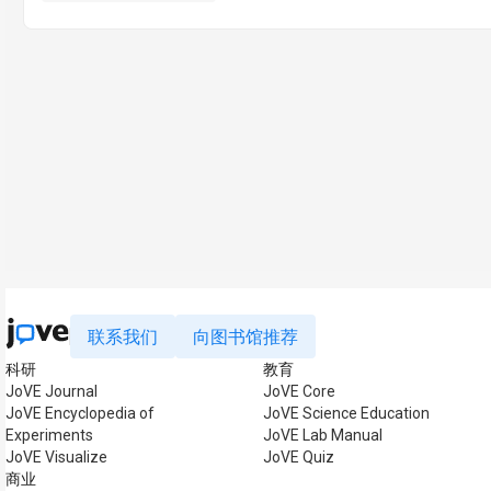
联系我们
向图书馆推荐
科研
教育
JoVE Journal
JoVE Core
JoVE Encyclopedia of
JoVE Science Education
Experiments
JoVE Lab Manual
JoVE Visualize
JoVE Quiz
商业