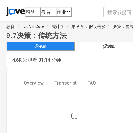
科研
教育
商业
教育
JoVE Core
统计学
第 9 章：假设检验
决策：传
9.7
决策：传统方法
视频
测验
·
4.6K
次观看
01:14
分钟
Overview
Transcript
FAQ
Loading...