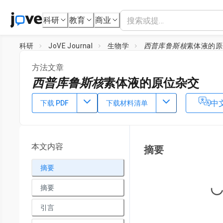
科研
教育
商业
科研
JoVE Journal
生物学
西普库鲁斯核
素体液的原
方法文章
西普库鲁斯核
素体液的原位杂交
DOI：
10.3791/61022
⸱
2020年5月1日
中
下载 PDF
下载材料清单
1
1
1
,
,
Wenhua Li
Mingrui Yuan
Yaqin Wu
1
Key Laboratory of Xiamen Marine and Gene Drugs, School o
Sciences,
Huaqiao University
本文内容
摘要
摘要
Loading...
摘要
引言