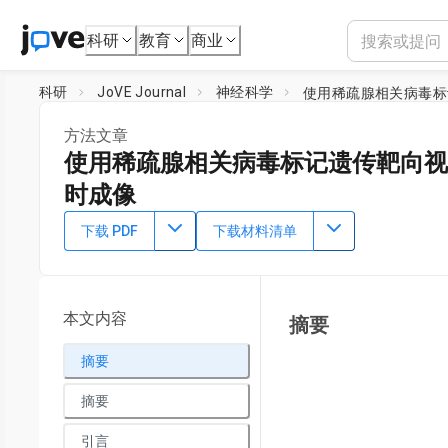
科研
教育
商业
科研
JoVE Journal
神经科学
使用稀疏腺相关病毒标
方法文章
使用稀疏腺相关病毒标记遗传靶向视
时成像
DOI：
10.3791/62308
⸱
2021年3月19日
下载 PDF
下载材料清单
1
,
2
1
,
2
,
Samantha Ing-Esteves
Julie L. Lefebvre
1
Program for Neuroscience and Mental Health,
Hospital for 
Genetics,
University of Toronto
本文内容
摘要
摘要
摘要
引言