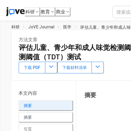
科研
教育
商业
科研
JoVE Journal
医学
评估儿童、青少年和成人味
方法文章
评估儿童、青少年和成人味觉检测阈
测阈值（TDT）测试
DOI：
10.3791/62384
⸱
2021年4月21日
下载 PDF
下载材料清单
1
2
2
,
,
,
Paule V. Joseph
Julie A. Mennella
Beverly J. Cowart
M
1
National Institute of Alcohol Abuse and Alcoholism, Sec
3
Chemical Senses Center
,
Department of Food Science and 
本文内容
摘要
Champaign
摘要
摘要
引言