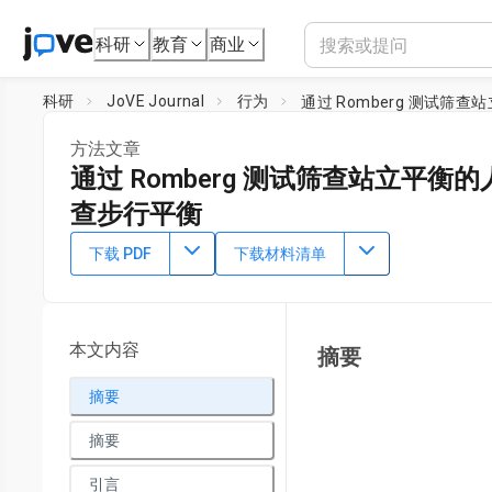
科研
教育
商业
科研
JoVE Journal
行为
通过 Romberg 测试
方法文章
通过 Romberg 测试筛查站立平
查步行平衡
DOI：
10.3791/65663
⸱
2023年9月1日
下载 PDF
下载材料清单
1
Helen S. Cohen
1
Bobby R Alford Department of Otolaryngology-Head and Ne
Medicine
本文内容
摘要
摘要
摘要
引言