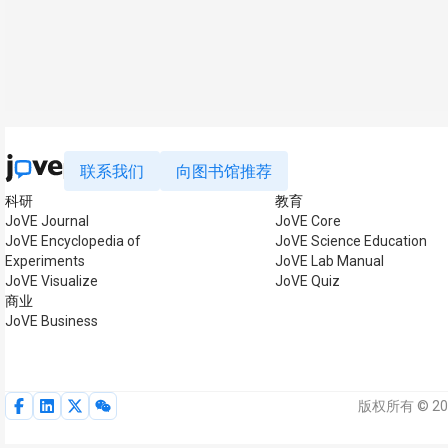
联系我们
向图书馆推荐
科研
教育
JoVE Journal
JoVE Core
JoVE Encyclopedia of
JoVE Science Education
Experiments
JoVE Lab Manual
JoVE Visualize
JoVE Quiz
商业
JoVE Business
版权所有 © 20