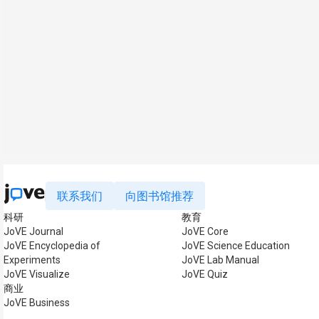
联系我们
向图书馆推荐
科研
教育
JoVE Journal
JoVE Core
JoVE Encyclopedia of
JoVE Science Education
Experiments
JoVE Lab Manual
JoVE Visualize
JoVE Quiz
商业
JoVE Business