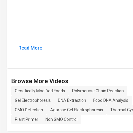
Read More
Browse More Videos
Genetically Modified Foods
Polymerase Chain Reaction
Gel Electrophoresis
DNA Extraction
Food DNA Analysis
GMO Detection
Agarose Gel Electrophoresis
Thermal Cyc
Plant Primer
Non GMO Control