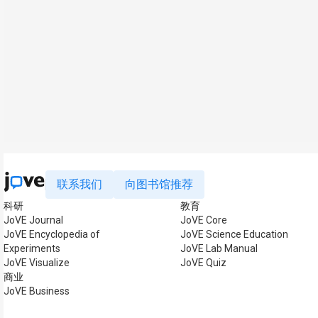
联系我们
向图书馆推荐
科研
教育
JoVE Journal
JoVE Core
JoVE Encyclopedia of
JoVE Science Education
Experiments
JoVE Lab Manual
JoVE Visualize
JoVE Quiz
商业
JoVE Business