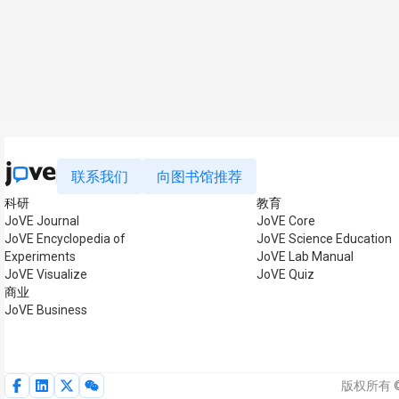
联系我们
向图书馆推荐
科研
教育
JoVE Journal
JoVE Core
JoVE Encyclopedia of
JoVE Science Education
Experiments
JoVE Lab Manual
JoVE Visualize
JoVE Quiz
商业
JoVE Business
版权所有 © 