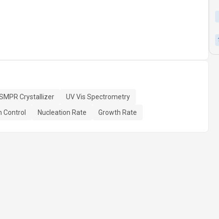
MPR Crystallizer
UV Vis Spectrometry
n Control
Nucleation Rate
Growth Rate