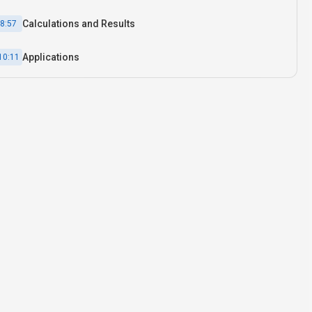
Calculations and Results
8:57
Applications
10:11
Summary
11:21