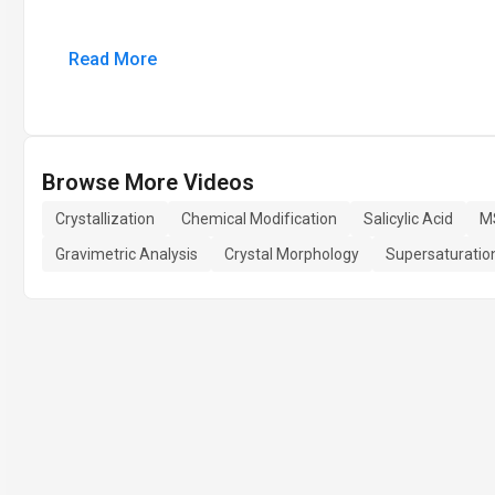
Read More
Browse More Videos
Crystallization
Chemical Modification
Salicylic Acid
MS
Gravimetric Analysis
Crystal Morphology
Supersaturatio