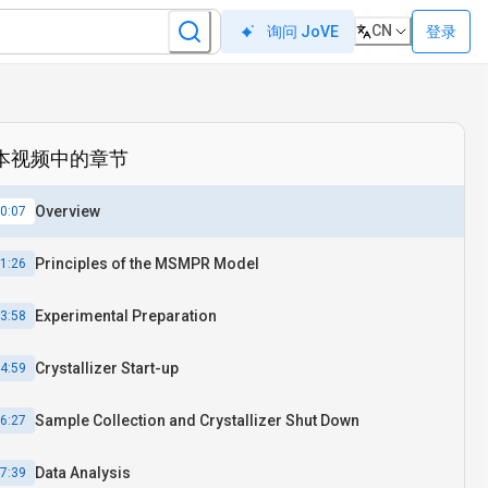
CN
登录
询问 JoVE
本视频中的章节
Overview
0:07
Principles of the MSMPR Model
1:26
Experimental Preparation
3:58
Crystallizer Start-up
4:59
Sample Collection and Crystallizer Shut Down
6:27
Data Analysis
7:39