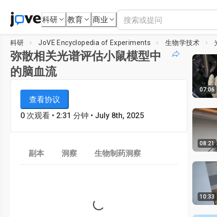
科研
教育
商业
科研
JoVE Encyclopedia of Experiments
生物学技术
弥散相关光谱评估小鼠模型中
的脑血流
07:06
JoVE Encyclopedia of Experiments
正在加载播放器...
查看协议
生物学技术
0
次观看
•
2:31
分钟
• July 8th, 2025
08:21
副本
洞察
生物制药洞察
Loading...
10:33