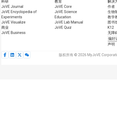
科研
教育
解决
JoVE Journal
JoVE Core
作者
JoVE Encyclopedia of
JoVE Science
生物
Experiments
Education
教学
JoVE Visualize
JoVE Lab Manual
图书
商业
JoVE Quiz
K12
JoVE Business
无障
偏好
声明
版权所有 © 2026 MyJoVE Corpo