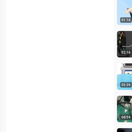
01:16
02:16
05:09
06:59