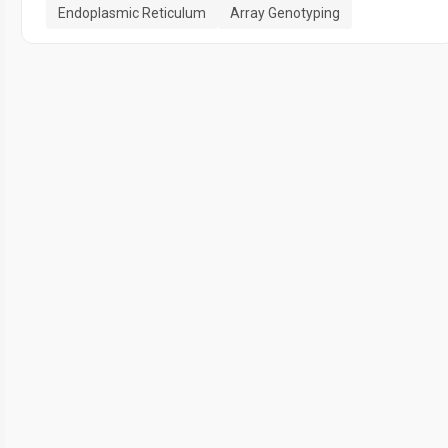
Endoplasmic Reticulum
Array Genotyping