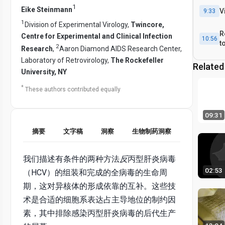
1
Eike Steinmann
V
9:33
1
Division of Experimental Virology,
Twincore,
R
Centre for Experimental and Clinical Infection
10:56
t
2
Research
,
Aaron Diamond AIDS Research Center,
R
Laboratory of Retrovirology,
The Rockefeller
Related
C
16:23
University, NY
*
These authors contributed equally
09:31
摘要
文字稿
洞察
生物制药洞察
我们描述有条件的两种方法
反
丙型肝炎病毒
02:53
（HCV）的组装和完成的全病毒的生命周
期，这对异核体的形成依靠的互补。这些技
术是合适的细胞系表达占主导地位的制约因
素，其中排除感染丙型肝炎病毒的后代生产