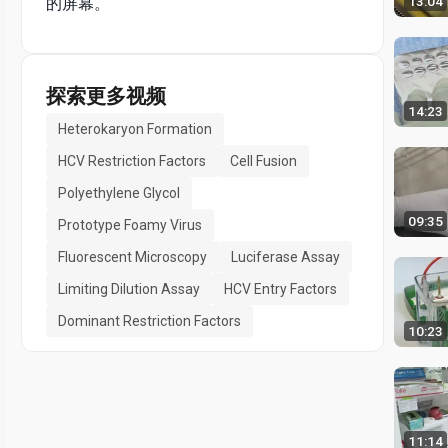
13:04
的屏幕。
探索更多视频
14:23
Heterokaryon Formation
HCV Restriction Factors
Cell Fusion
Polyethylene Glycol
09:35
Prototype Foamy Virus
Fluorescent Microscopy
Luciferase Assay
Limiting Dilution Assay
HCV Entry Factors
Dominant Restriction Factors
10:23
11:14