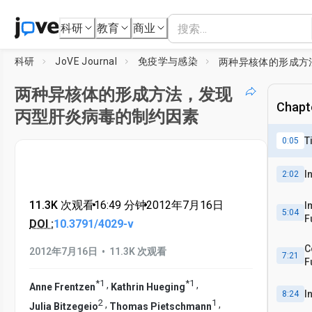
科研
教育
商业
科研
JoVE Journal
免疫学与感染
两种异核体的形成方法，发现
Chapte
丙型肝炎病毒的制约因素
T
0:05
I
2:02
11.3K 次观看
•
16:49
分钟
•
2012年7月16日
I
5:04
F
DOI :
10.3791/4029-v
C
•
2012年7月16日
11.3K 次观看
7:21
F
*
1
*
1
,
,
Anne Frentzen
Kathrin Hueging
I
8:24
2
1
,
,
Julia Bitzegeio
Thomas Pietschmann