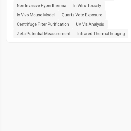
Non Invasive Hyperthermia
In Vitro Toxicity
In Vivo Mouse Model
Quartz Vete Exposure
Centrifuge Filter Purification
UV Vis Analysis
Zeta Potential Measurement
Infrared Thermal Imaging