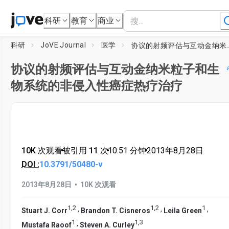
科研
教育
商业
科研
JoVE Journal
医学
协议的射频评估与互动金纳米粒子
协议的射频评估与互动金纳米粒子和生
物系统的非侵入性癌症热疗治疗
10K 次观看
•
被引用 11 次
•
10:51
分钟
•
2013年8月28日
DOI :
10.3791/50480-v
•
2013年8月28日
10K 次观看
1
,
2
1
,
2
1
,
,
,
Stuart J. Corr
Brandon T. Cisneros
Leila Green
1
1
,
3
,
Mustafa Raoof
Steven A. Curley