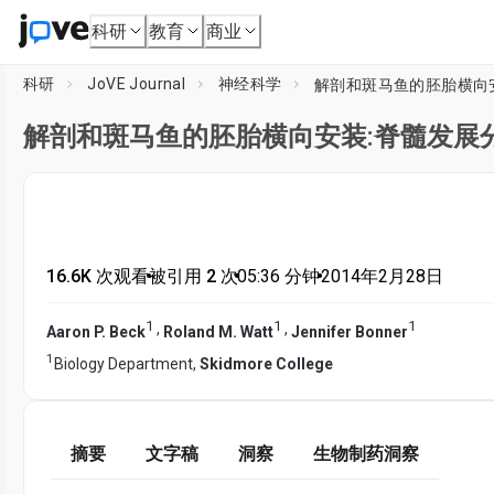
科研
教育
商业
科研
JoVE Journal
神经科学
解剖和斑马鱼的胚胎横向
解剖和斑马鱼的胚胎横向安装:脊髓发展
16.6K 次观看
•
被引用 2 次
•
05:36
分钟
•
2014年2月28日
1
1
1
,
,
Aaron P. Beck
Roland M. Watt
Jennifer Bonner
1
Biology Department,
Skidmore College
摘要
文字稿
洞察
生物制药洞察