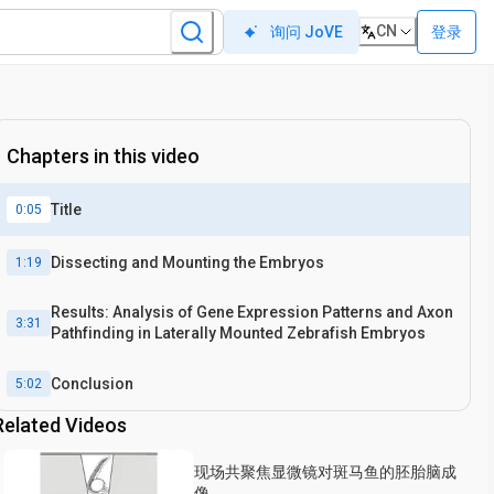
CN
登录
询问 JoVE
Chapters in this video
Title
0:05
Dissecting and Mounting the Embryos
1:19
Results: Analysis of Gene Expression Patterns and Axon
3:31
Pathfinding in Laterally Mounted Zebrafish Embryos
Conclusion
5:02
Related Videos
现场共聚焦显微镜对斑马鱼的胚胎脑成
像