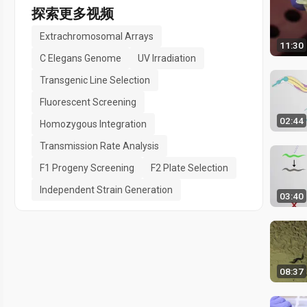
探索更多视频
Extrachromosomal Arrays
11:30
C Elegans Genome
UV Irradiation
Transgenic Line Selection
Fluorescent Screening
02:44
Homozygous Integration
Transmission Rate Analysis
F1 Progeny Screening
F2 Plate Selection
Independent Strain Generation
03:40
08:37