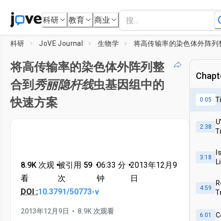
科研
教育
商业
科研
JoVE Journal
生物学
将高传输率的染色体外阵列整
Chapte
合到
秀丽隐杆线
虫基因组中的
T
快速方案
0:05
U
2:38
T
I
3:18
L
8.9K 次观
•
被引用 59
•
06:33
分
•
2013年12月9
看
次
钟
日
R
4:59
DOI :
10.3791/50773-v
T
•
2013年12月9日
8.9K 次观看
C
6:01