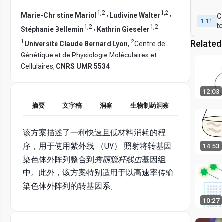
1
,
2
1
,
2
,
,
Marie-Christine Mariol
Ludivine Walter
C
1:11
t
1
,
2
1
,
2
,
Stéphanie Bellemin
Kathrin Gieseler
1
2
Related
Université Claude Bernard Lyon
,
Centre de
Génétique et de Physiologie Moléculaires et
Cellulaires,
CNRS UMR 5534
12:03
摘要
文字稿
洞察
生物制药洞察
该方案描述了一种快速且低材料消耗的程
序，用于使用紫外线 （UV） 照射将转基因
14:53
染色体外阵列整合到
秀丽隐杆线虫
基因组
中。此外，该方案特别适用于以高速率传输
染色体外阵列的转基因系。
10:27