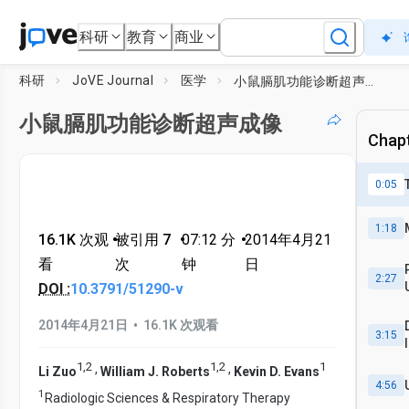
科研
教育
商业
科研
JoVE Journal
医学
小鼠膈肌功能诊断超声成像
小鼠膈肌功能诊断超声成像
Chapt
0:05
1:18
16.1K 次观
•
被引用 7
•
07:12
分
•
2014年4月21
看
次
钟
日
2:27
DOI :
10.3791/51290-v
•
2014年4月21日
16.1K 次观看
3:15
1
,
2
1
,
2
1
,
,
Li Zuo
William J. Roberts
Kevin D. Evans
4:56
1
Radiologic Sciences & Respiratory Therapy