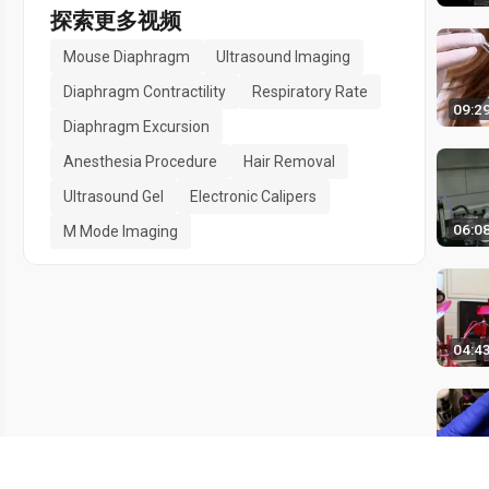
探索更多视频
Mouse Diaphragm
Ultrasound Imaging
Diaphragm Contractility
Respiratory Rate
09:2
Diaphragm Excursion
Anesthesia Procedure
Hair Removal
Ultrasound Gel
Electronic Calipers
06:0
M Mode Imaging
04:4
02:3