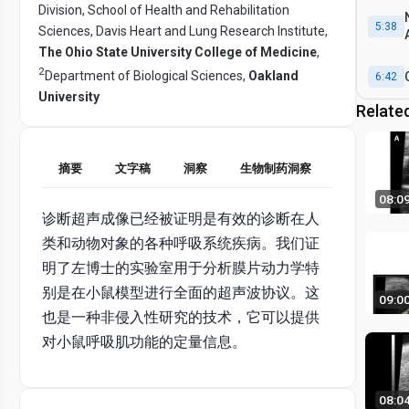
Division, School of Health and Rehabilitation
5:38
Sciences, Davis Heart and Lung Research Institute,
The Ohio State University College of Medicine
,
2
Department of Biological Sciences,
Oakland
6:42
University
Relate
摘要
文字稿
洞察
生物制药洞察
08:0
诊断超声成像已经被证明是有效的诊断在人
类和动物对象的各种呼吸系统疾病。我们证
明了左博士的实验室用于分析膜片动力学特
别是在小鼠模型进行全面的超声波协议。这
09:0
也是一种非侵入性研究的技术，它可以提供
对小鼠呼吸肌功能的定量信息。
08:0