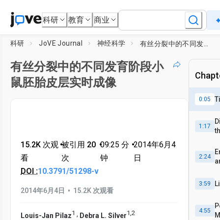
科研
教育
商业
科研
JoVE Journal
神经科学
有丝分裂中的不同发育阶段小鼠胚胎皮层实时成像
有丝分裂中的不同发育阶段小
Chapte
鼠胚胎皮层实时成像
T
0:05
D
1:17
t
15.2K 次观
•
被引用 20
•
09:25
分
•
2014年6月4
E
看
次
钟
日
2:24
a
DOI :
10.3791/51298-v
L
3:59
•
2014年6月4日
15.2K 次观看
P
4:55
1
1
,
2
,
M
Louis-Jan Pilaz
Debra L. Silver