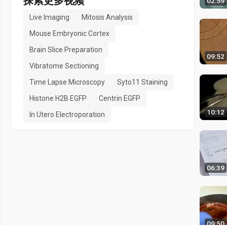
探索更多视频
02:59
Live Imaging
Mitosis Analysis
Mouse Embryonic Cortex
Brain Slice Preparation
09:52
Vibratome Sectioning
Time Lapse Microscopy
Syto11 Staining
Histone H2B EGFP
Centrin EGFP
10:12
In Utero Electroporation
06:39
09:50