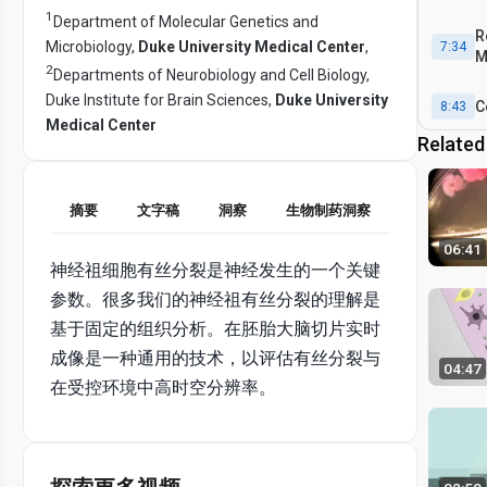
1
Department of Molecular Genetics and
R
Microbiology,
Duke University Medical Center
,
7:34
M
2
Departments of Neurobiology and Cell Biology,
M
Duke Institute for Brain Sciences,
Duke University
C
8:43
Medical Center
Related
摘要
文字稿
洞察
生物制药洞察
06:41
神经祖细胞有丝分裂是神经发生的一个关键
参数。很多我们的神经祖有丝分裂的理解是
基于固定的组织分析。在胚胎大脑切片实时
成像是一种通用的技术，以评估有丝分裂与
04:47
在受控环境中高时空分辨率。