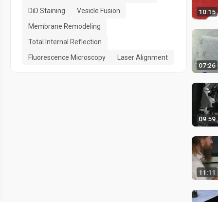
DiD Staining
Vesicle Fusion
10:15
Membrane Remodeling
Total Internal Reflection
Fluorescence Microscopy
Laser Alignment
07:26
09:59
11:11