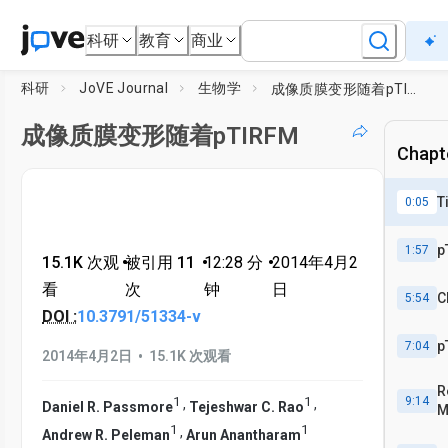
科研
教育
商业
科研
JoVE Journal
生物学
成像质膜变形随着pTIRFM
成像质膜变形随着pTIRFM
Chapte
T
0:05
p
1:57
15.1K 次观
•
被引用 11
•
12:28
分
•
2014年4月2
看
次
钟
日
C
5:54
DOI :
10.3791/51334-v
p
7:04
•
2014年4月2日
15.1K 次观看
R
1
1
9:14
,
,
Daniel R. Passmore
Tejeshwar C. Rao
M
w
1
1
,
Andrew R. Peleman
Arun Anantharam