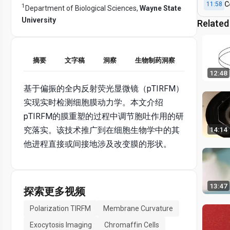
C
11:58
1
Department of Biological Sciences,
Wayne State
University
Related
摘要
文字稿
洞察
生物制药洞察
12:48
基于偏振的全内反射荧光显微镜（pTIRFM）
实现实时检测细胞膜动力学。本文介绍
pTIRFM的膜重塑的过程中调节胞吐作用的研
究落实。该技术推广到在细胞生物学中的其
14:14
他进程直接或间接地涉及改变膜的形状。
13:47
探索更多视频
Polarization TIRFM
Membrane Curvature
Exocytosis Imaging
Chromaffin Cells