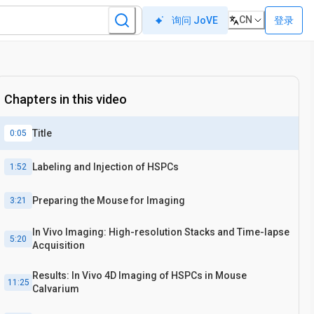
CN
登录
询问 JoVE
Chapters in this video
Title
0:05
Labeling and Injection of HSPCs
1:52
Preparing the Mouse for Imaging
3:21
In Vivo Imaging: High-resolution Stacks and Time-lapse
5:20
Acquisition
Results: In Vivo 4D Imaging of HSPCs in Mouse
11:25
Calvarium