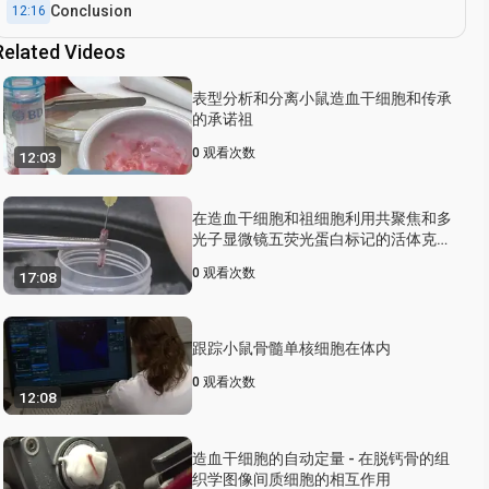
Conclusion
12:16
Related Videos
表型分析和分离小鼠造血干细胞和传承
的承诺祖
0
观看次数
12:03
在造血干细胞和祖细胞利用共聚焦和多
光子显微镜五荧光蛋白标记的活体克隆
跟踪
0
观看次数
17:08
跟踪小鼠骨髓单核细胞在体内
0
观看次数
12:08
造血干细胞的自动定量 - 在脱钙骨的组
织学图像间质细胞的相互作用