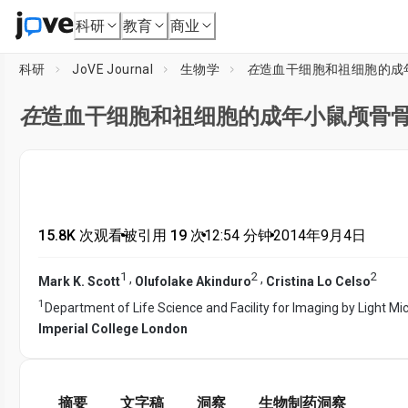
科研
教育
商业
科研
JoVE Journal
生物学
在
造血干细胞和祖细胞的成
在
造血干细胞和祖细胞的成年小鼠颅骨
15.8K 次观看
•
被引用 19 次
•
12:54
分钟
•
2014年9月4日
1
2
2
,
,
Mark K. Scott
Olufolake Akinduro
Cristina Lo Celso
1
Department of Life Science and Facility for Imaging by Light Mi
Imperial College London
摘要
文字稿
洞察
生物制药洞察