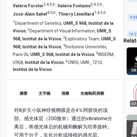
2
,
4
,
5
,
6
3
,
4
,
5
,
6
,
,
Valérie Forster
Valérie Fontaine
4
,
5
,
6
1
,
4
,
5
,
6
,
José-Alain Sahel
Thierry Léveillard
9:0
1
Department of Genetics,
UMR_S 968, Institut de la
2
Vision
,
Department of Visual Information,
UMR_S
10:2
3
968, Institut de la Vision
,
Exploratory Team,
UMR_S
Relat
4
968, Institut de la Vision
,
Sorbonne Universités,
5
Paris 06,
UMR_S 968, Institut de la Vision
,
INSERM,
6
U968,
Institut de la Vision
,
CNRS, UMR_7210,
Institut de la Vision
08
摘要
文字稿
洞察
生物制药洞察
07
对8岁天小鼠神经视网膜是在4％阿胶块的顶
部。感光体层（200微米）通过的vibratome分
离后，将感光体后的机械和酶解为培养接种。
可用于分子，生化分析或移植的感光层。