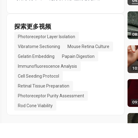
04
探索更多视频
08
Photoreceptor Layer Isolation
Vibratome Sectioning
Mouse Retina Culture
Gelatin Embedding
Papain Digestion
Immunofluorescence Analysis
10
Cell Seeding Protocol
Retinal Tissue Preparation
Photoreceptor Purity Assessment
09
Rod Cone Viability
07