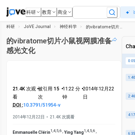
科研
教育
商业
科研
JoVE Journal
神经科学
的vibratome切片小鼠视网膜准备感光文化
的vibratome切片小鼠视网膜准备
Cha
感光文化
0:0
1:4
21.4K 次观
•
被引用 15
•
11:22
分
•
2014年12月22
看
次
钟
日
2:4
DOI :
10.3791/51954-v
4:1
•
2014年12月22日
21.4K 次观看
1
,
4
,
5
,
6
1
,
4
,
5
,
6
,
,
Emmanuelle Clérin
Ying Yang
6:3