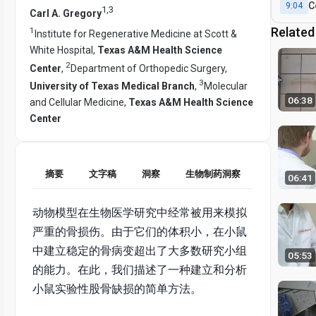
C
9:04
1
,
3
Carl A. Gregory
Related
1
Institute for Regenerative Medicine at Scott &
White Hospital,
Texas A&M Health Science
2
Center
,
Department of Orthopedic Surgery,
3
University of Texas Medical Branch
,
Molecular
06:38
and Cellular Medicine,
Texas A&M Health Science
Center
摘要
文字稿
洞察
生物制药洞察
06:41
动物模型在生物医学研究中经常被用来模拟
严重的骨损伤。由于它们的体积小，在小鼠
中建立稳定的骨病变超出了大多数研究小组
05:53
的能力。在此，我们描述了一种建立和分析
小鼠实验性股骨缺损的简单方法。