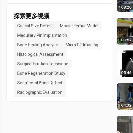
08:20
探索更多视频
Critical Size Defect
Mouse Femur Model
Medullary Pin Implantation
03:57
Bone Healing Analysis
Micro CT Imaging
Histological Assessment
Surgical Fixation Technique
05:46
Bone Regeneration Study
Segmental Bone Defect
Radiographic Evaluation
04:32