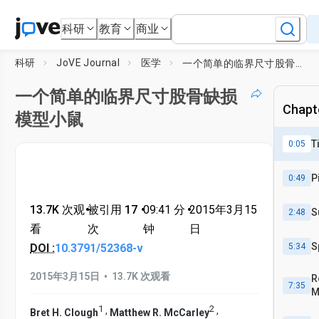
科研
教育
商业
科研
JoVE Journal
医学
一个简单的临界尺寸股骨缺损模型小鼠
一个简单的临界尺寸股骨缺损
Chapte
模型小鼠
T
0:05
P
0:49
13.7K 次观
•
被引用 17
•
09:41
分
•
2015年3月15
S
2:48
看
次
钟
日
S
DOI :
10.3791/52368-v
5:34
•
2015年3月15日
13.7K 次观看
R
7:35
M
1
2
,
,
Bret H. Clough
Matthew R. McCarley