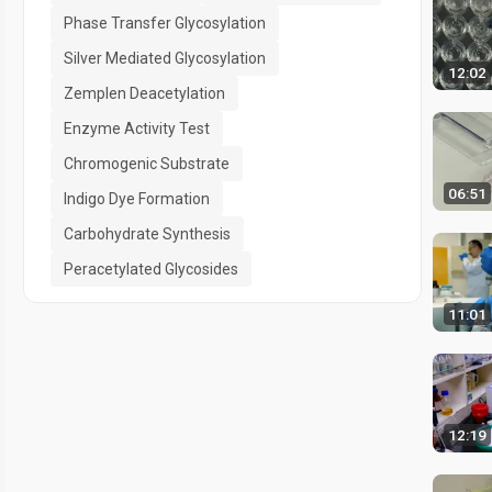
Phase Transfer Glycosylation
Silver Mediated Glycosylation
12:02
Zemplen Deacetylation
Enzyme Activity Test
Chromogenic Substrate
06:51
Indigo Dye Formation
Carbohydrate Synthesis
Peracetylated Glycosides
11:01
12:19