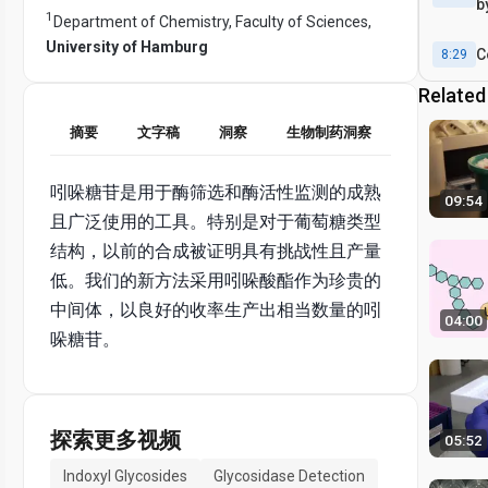
b
1
Department of Chemistry, Faculty of Sciences,
University of Hamburg
C
8:29
Related
摘要
文字稿
洞察
生物制药洞察
吲哚糖苷是用于酶筛选和酶活性监测的成熟
09:54
且广泛使用的工具。特别是对于葡萄糖类型
结构，以前的合成被证明具有挑战性且产量
低。我们的新方法采用吲哚酸酯作为珍贵的
中间体，以良好的收率生产出相当数量的吲
04:00
哚糖苷。
探索更多视频
05:52
Indoxyl Glycosides
Glycosidase Detection