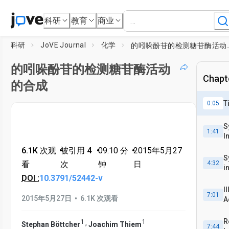
科研
教育
商业
科研
JoVE Journal
化学
的吲哚酚苷的检测
的吲哚酚苷的检测糖苷酶活动
Chapte
的合成
T
0:05
S
1:41
I
6.1K 次观
•
被引用 4
•
09:10
分
•
2015年5月27
S
看
次
钟
日
4:32
i
DOI :
10.3791/52442-v
X
I
7:01
•
2015年5月27日
6.1K 次观看
A
R
1
1
,
Stephan Böttcher
Joachim Thiem
7:44