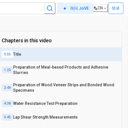
CN
登录
询问 JoVE
Chapters in this video
Title
0:05
Preparation of Meal-based Products and Adhesive
1:20
Slurries
Preparation of Wood Veneer Strips and Bonded Wood
2:49
Specimens
Water Resistance Test Preparation
4:38
Lap Shear Strength Measurements
5:45