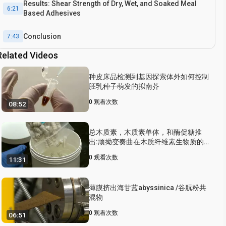
Results: Shear Strength of Dry, Wet, and Soaked Meal
6:21
Based Adhesives
Conclusion
7:43
Related Videos
种皮床品检测到基因探索体外如何控制
胚乳种子萌发的拟南芥
0
观看次数
08:52
总木质素，木质素单体，和酶促糖推
出:顽拗变奏曲在木质纤维素生物质的
高通量筛选
0
观看次数
11:31
薄膜挤出海甘蓝abyssinica /谷朊粉共
混物
0
观看次数
06:51