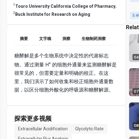
1
Touro University California College of Pharmacy
,
2
Buck Institute for Research on Aging
5:4
Rela
摘要
文字稿
洞察
生物制药洞察
糖酵解是多个生物系统中决定性的代谢标志
04
+
物。通过测量 H
的细胞外通量来监测糖酵解是
很常见的，但需要定量和明确的校正。在这
里，我们演示了如何收集和校正细胞外通量数
据，以区分细胞外酸化的呼吸源和糖酵解源。
07
探索更多视频
08
Extracellular Acidification
Glycolytic Rate
Extracellular Flux Analysis