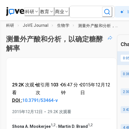
科研
教育
商业
科研
JoVE Journal
生物学
测量外产酸和分析，以确定糖酵解率
测量外产酸和分析，以确定糖酵
Cha
解率
0:0
0:3
29.2K 次观
•
被引用 103
•
06:47
分
•
2015年12月12
看
次
钟
日
2:3
DOI :
10.3791/53464-v
3:4
•
2015年12月12日
29.2K 次观看
1
,
2
1
,
2
,
Shona A. Mookerjee
Martin D. Brand
4:4