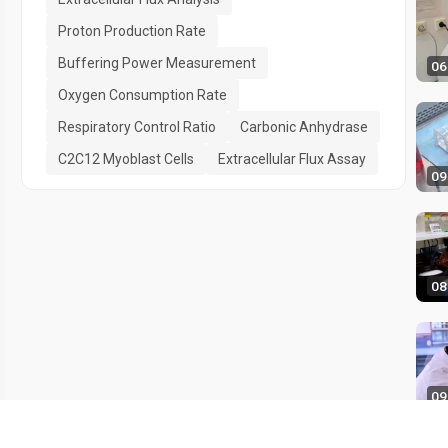
Proton Production Rate
Buffering Power Measurement
06
Oxygen Consumption Rate
Respiratory Control Ratio
Carbonic Anhydrase
C2C12 Myoblast Cells
Extracellular Flux Assay
09
08
09