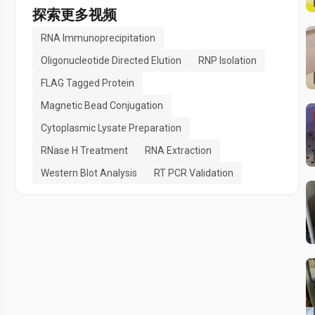
探索更多视频
RNA Immunoprecipitation
Oligonucleotide Directed Elution
RNP Isolation
FLAG Tagged Protein
Magnetic Bead Conjugation
Cytoplasmic Lysate Preparation
RNase H Treatment
RNA Extraction
Western Blot Analysis
RT PCR Validation