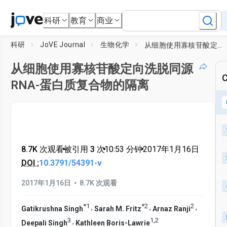
科研
教育
商业
科研
JoVE Journal
生物化学
从细胞使用寡核苷酸定向洗脱同源RNA-蛋白质复合物的隔离
从细胞使用寡核苷酸定向洗脱同源
C
RNA-蛋白质复合物的隔离
8.7K 次观看
•
被引用 3 次
•
10:53
分钟
•
2017年1月16日
DOI :
10.3791/54391-v
•
2017年1月16日
8.7K 次观看
*
1
*
2
2
,
,
,
Gatikrushna Singh
Sarah M. Fritz
Arnaz Ranji
3
1
,
2
,
Deepali Singh
Kathleen Boris-Lawrie