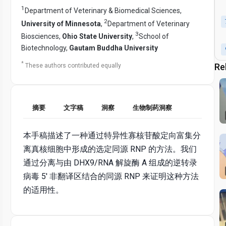
1
Department of Veterinary & Biomedical Sciences,
2
University of Minnesota
,
Department of Veterinary
3
Biosciences,
Ohio State University
,
School of
Biotechnology,
Gautam Buddha University
*
Re
These authors contributed equally
摘要
文字稿
洞察
生物制药洞察
本手稿描述了一种通过特异性寡核苷酸定向富集分
离真核细胞中形成的选定同源 RNP 的方法。我们
通过分离与由 DHX9/RNA 解旋酶 A 组成的逆转录
病毒 5' 非翻译区结合的同源 RNP 来证明这种方法
的适用性。